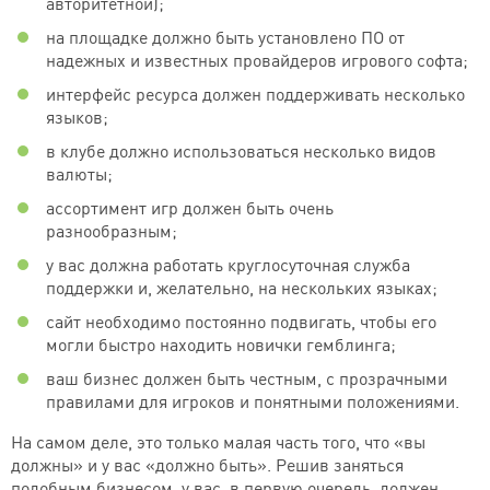
авторитетной);
на площадке должно быть установлено ПО от
надежных и известных провайдеров игрового софта;
интерфейс ресурса должен поддерживать несколько
языков;
в клубе должно использоваться несколько видов
валюты;
ассортимент игр должен быть очень
разнообразным;
у вас должна работать круглосуточная служба
поддержки и, желательно, на нескольких языках;
сайт необходимо постоянно подвигать, чтобы его
могли быстро находить новички гемблинга;
ваш бизнес должен быть честным, с прозрачными
правилами для игроков и понятными положениями.
На самом деле, это только малая часть того, что «вы
должны» и у вас «должно быть». Решив заняться
подобным бизнесом, у вас, в первую очередь, должен