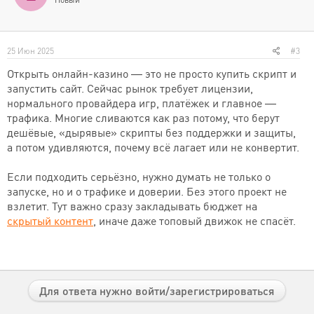
25 Июн 2025
#3
Открыть онлайн-казино — это не просто купить скрипт и
запустить сайт. Сейчас рынок требует лицензии,
нормального провайдера игр, платёжек и главное —
трафика. Многие сливаются как раз потому, что берут
дешёвые, «дырявые» скрипты без поддержки и защиты,
а потом удивляются, почему всё лагает или не конвертит.
Если подходить серьёзно, нужно думать не только о
запуске, но и о трафике и доверии. Без этого проект не
взлетит. Тут важно сразу закладывать бюджет на
скрытый контент
, иначе даже топовый движок не спасёт.
Для ответа нужно войти/зарегистрироваться