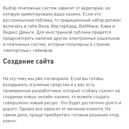
Выбор платежных систем зависит от аудитории, на
которую ориентировано ваше казино. Если это
русскоязычная публика, то традиционный набор должен
включать в себя Виза, МастерКард, ВебМани, Киви и
Яндекс.Деньги. Для иностранной публики придется
предусмотреть наличие других электронных кошельков
и платежных систем, которые популярны в странах
«импортных» геймеров.
Создание сайта
На эту тему мы уже поговорили. Если вы готовы
вкладывать огромные средства и у вас есть
проверенные разработчики, которые «собаку съели» на
создании новых онлайн-казино, то можете создать
совершенно новый ресурс. Это будет достаточно долго и
дорого. Однако все зависит от желания клиента. На
самом деле, проще приобретать готовые решения «под
ключ».