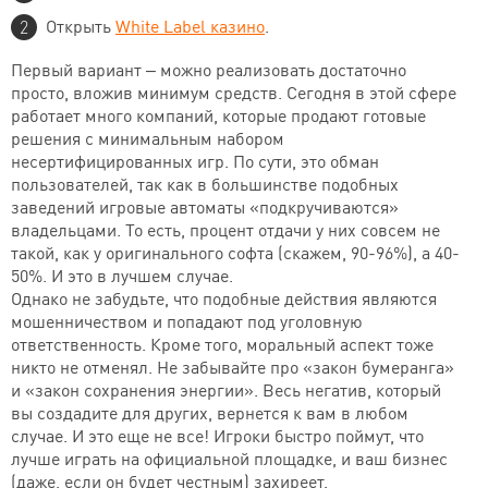
Открыть
White Label казино
.
Первый вариант – можно реализовать достаточно
просто, вложив минимум средств. Сегодня в этой сфере
работает много компаний, которые продают готовые
решения с минимальным набором
несертифицированных игр. По сути, это обман
пользователей, так как в большинстве подобных
заведений игровые автоматы «подкручиваются»
владельцами. То есть, процент отдачи у них совсем не
такой, как у оригинального софта (скажем, 90-96%), а 40-
50%. И это в лучшем случае.
Однако не забудьте, что подобные действия являются
мошенничеством и попадают под уголовную
ответственность. Кроме того, моральный аспект тоже
никто не отменял. Не забывайте про «закон бумеранга»
и «закон сохранения энергии». Весь негатив, который
вы создадите для других, вернется к вам в любом
случае. И это еще не все! Игроки быстро поймут, что
лучше играть на официальной площадке, и ваш бизнес
(даже, если он будет честным) захиреет.