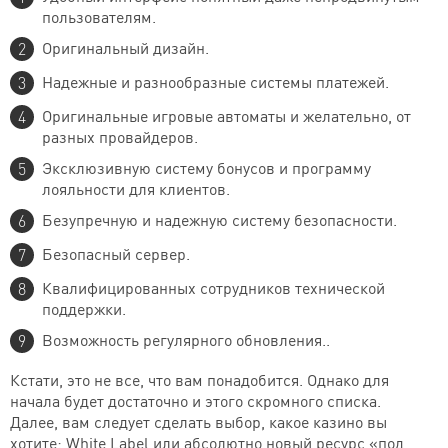
пользователям.
Оригинальный дизайн.
Надежные и разнообразные системы платежей.
Оригинальные игровые автоматы и желательно, от
разных провайдеров.
Эксклюзивную систему бонусов и программу
лояльности для клиентов.
Безупречную и надежную систему безопасности.
Безопасный сервер.
Квалифицированных сотрудников технической
поддержки.
Возможность регулярного обновления..
Кстати, это не все, что вам понадобится. Однако для
начала будет достаточно и этого скромного списка.
Далее, вам следует сделать выбор, какое казино вы
хотите: White Label или абсолютно новый ресурс «под