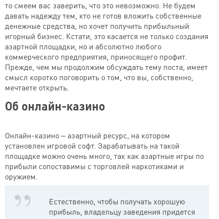
то смеем вас заверить, что это невозможно. Не будем
давать надежду тем, кто не готов вложить собственные
денежные средства, но хочет получить прибыльный
игорный бизнес. Кстати, это касается не только создания
азартной площадки, но и абсолютно любого
коммерческого предприятия, приносящего профит.
Прежде, чем мы продолжим обсуждать тему поста, имеет
смысл коротко поговорить о том, что вы, собственно,
мечтаете открыть.
Об онлайн-казино
Онлайн-казино – азартный ресурс, на котором
установлен игровой софт. Зарабатывать на такой
площадке можно очень много, так как азартные игры по
прибыли сопоставимы с торговлей наркотиками и
оружием.
Естественно, чтобы получать хорошую
прибыль, владельцу заведения придется