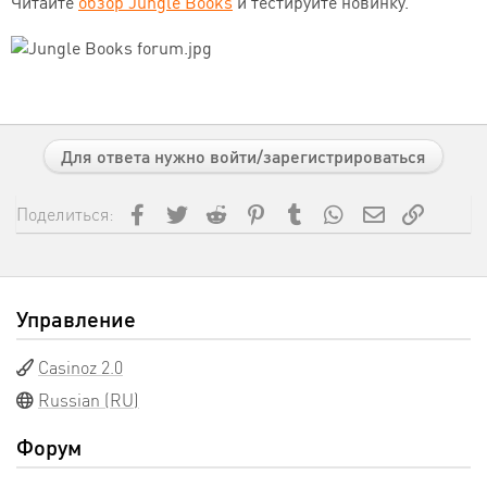
Читайте
обзор Jungle Books
и тестируйте новинку.
Для ответа нужно войти/зарегистрироваться
Facebook
Twitter
Reddit
Pinterest
Tumblr
WhatsApp
Электронная
Ссылка
Поделиться:
Управление
Casinoz 2.0
Russian (RU)
Форум