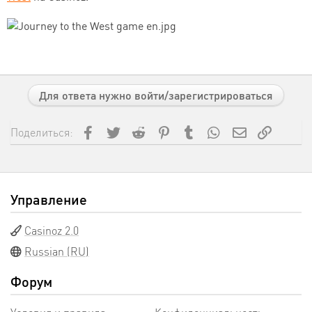
Для ответа нужно войти/зарегистрироваться
Facebook
Twitter
Reddit
Pinterest
Tumblr
WhatsApp
Электронная
Ссылка
Поделиться:
Управление
Casinoz 2.0
Russian (RU)
Форум