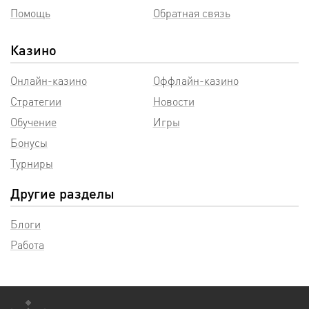
Помощь
Обратная связь
Казино
Онлайн-казино
Оффлайн-казино
Стратегии
Новости
Обучение
Игры
Бонусы
Турниры
Другие разделы
Блоги
Работа