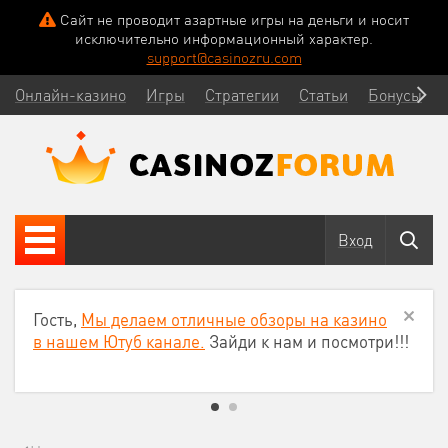
Сайт не проводит азартные игры на деньги и носит
исключительно информационный характер.
support@casinozru.com
Онлайн-казино
Игры
Стратегии
Статьи
Бонусы
Вход
Гость,
Мы делаем отличные обзоры на казино
в нашем Ютуб канале.
Зайди к нам и посмотри!!!