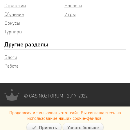
Стратегии
Новости
Обучение
Игры
Бонусы
Турниры
Другие разделы
Блоги
Работа
© CASINOZFORUM | 2017-2022
Продолжая использовать этот сайт, Вы соглашаетесь на
использование наших cookie-файлов.
Принять
Узнать больше