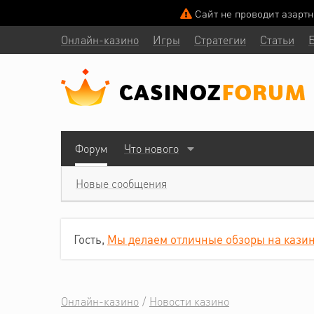
Сайт не проводит азарт
Онлайн-казино
Игры
Стратегии
Статьи
Форум
Что нового
Новые сообщения
Гость,
Мы делаем отличные обзоры на казин
Онлайн-казино
Новости казино