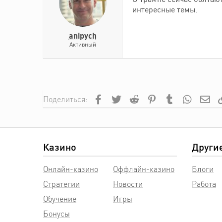
интересные темы.
anipych
Активный
Facebook
Twitter
Reddit
Pinterest
Tumblr
WhatsA
Эл
Поделиться:
Казино
Други
Онлайн-казино
Оффлайн-казино
Блоги
Стратегии
Новости
Работа
Обучение
Игры
Бонусы