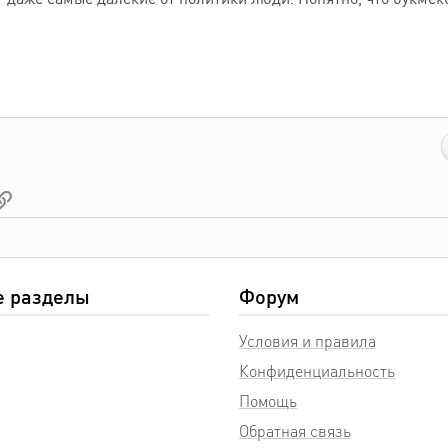
pp
ектронная почта
Ссылка
е разделы
Форум
Условия и правила
Конфиденциальность
Помощь
Обратная связь