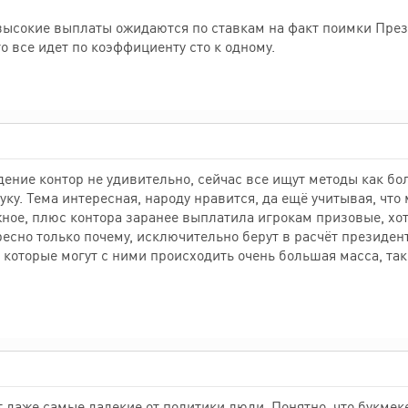
высокие выплаты ожидаются по ставкам на факт поимки Пре
то все идет по коэффициенту сто к одному.
ение контор не удивительно, сейчас все ищут методы как бо
уку. Тема интересная, народу нравится, да ещё учитывая, чт
ное, плюс контора заранее выплатила игрокам призовые, хотя
есно только почему, исключительно берут в расчёт президен
, которые могут с ними происходить очень большая масса, так
т даже самые далекие от политики люди. Понятно, что букме