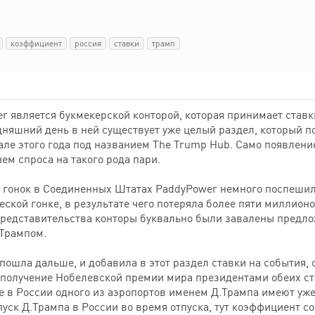
коэффициент
россия
ставки
трамп
r является букмекерской конторой, которая принимает ставк
одняшний день в ней существует уже целый раздел, который
але этого года под названием The Trump Hub. Само появлени
ем спроса на такого рода пари.
 гонок в Соединенных Штатах PaddyPower немного поспешил
еской гонке, в результате чего потеряла более пяти миллион
редставительства конторы буквально были завалены предло
 Трампом.
, пошла дальше, и добавила в этот раздел ставки на события
т получение Нобелевской премии мира президентами обеих с
 в России одного из аэропортов именем Д.Трампа имеют уже
пуск Д.Трампа в России во время отпуска, тут коэффициент со