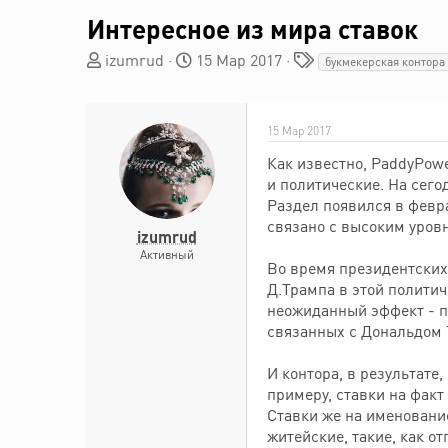
Интересное из мира ставок
А
Д
Т
izumrud
15 Мар 2017
букмекерская контора
в
а
е
т
т
г
о
а
и
15 Мар 2017
р
н
т
а
Как известно, PaddyPowe
е
ч
и политические. На сег
м
а
Раздел появился в февр
ы
л
связано с высоким уровн
izumrud
а
Активный
Во время президентских
Д.Трампа в этой политич
неожиданный эффект - п
связанных с Дональдом
И контора, в результате
примеру, ставки на фак
Ставки же на именование
житейские, такие, как от