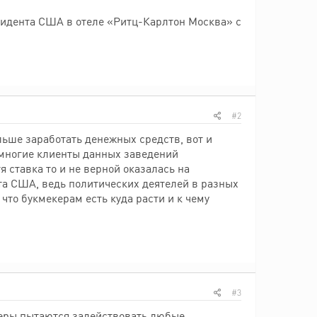
зидента США в отеле «Ритц-Карлтон Москва» с
#2
льше заработать денежных средств, вот и
о многие клиенты данных заведений
 ставка то и не верной оказалась на
та США, ведь политических деятелей в разных
 что букмекерам есть куда расти и к чему
#3
керы пытаются задействовать любые