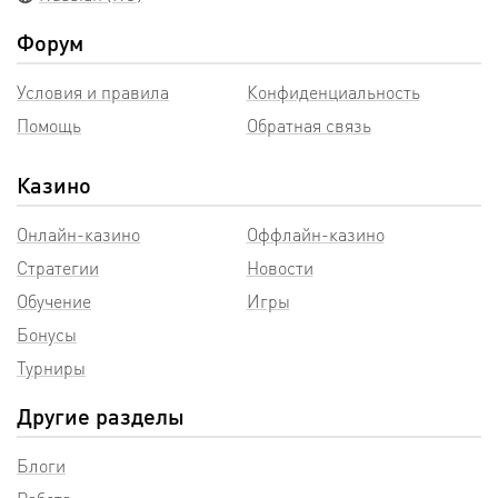
Форум
Условия и правила
Конфиденциальность
Помощь
Обратная связь
Казино
Онлайн-казино
Оффлайн-казино
Стратегии
Новости
Обучение
Игры
Бонусы
Турниры
Другие разделы
Блоги