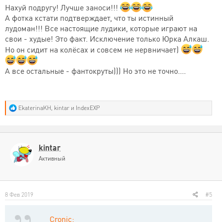
Нахуй подругу! Лучше заноси!!!
А фотка кстати подтверждает, что ты истинный
лудоман!!! Все настоящие лудики, которые играют на
свои - худые! Это факт. Исключение только Юрка Алкаш.
Но он сидит на колёсах и совсем не нервничает)
А все остальные - фантокруты))) Но это не точно....
Р
EkaterinaKH
,
kintar
и
IndexEXP
е
а
к
ц
и
kintar
и
Активный
:
8 Фев 2019
#5
Cronic: