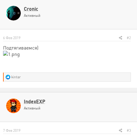
ц
и
Cronic
и
Активный
:
6 Фев 2019
#2
Подтягиваемся)
Р
kintar
е
а
к
ц
и
IndexEXP
и
Активный
:
7 Фев 2019
#3