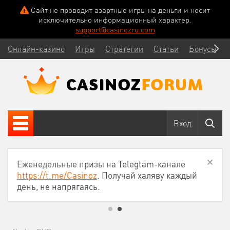
Сайт не проводит азартные игры на деньги и носит
исключительно информационный характер.
support@casinozru.com
Онлайн-казино
Игры
Стратегии
Статьи
Бонусы
Вход
Еженедельные призы на Telegtam-канале
https://t.me/Casinoz
. Получай халяву каждый
день, не напрягаясь.