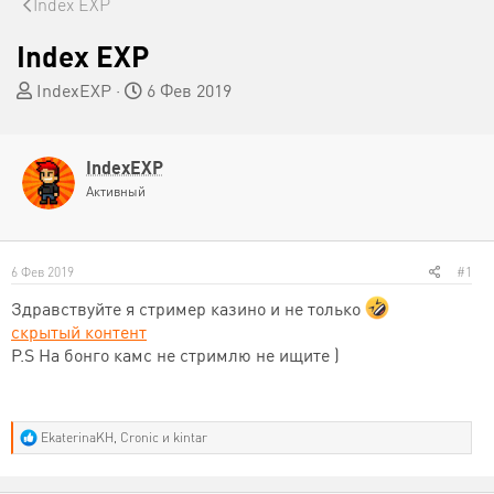
Index EXP
Index EXP
А
Д
IndexEXP
6 Фев 2019
в
а
т
т
о
а
IndexEXP
р
н
Активный
т
а
е
ч
м
а
ы
л
6 Фев 2019
#1
а
Здравствуйте я стример казино и не только
скрытый контент
P.S На бонго камс не стримлю не ищите )
Р
EkaterinaKH
,
Cronic
и
kintar
е
а
к