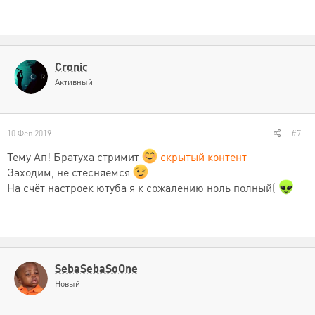
Cronic
Активный
10 Фев 2019
#7
Тему Ап! Братуха стримит
скрытый контент
Заходим, не стесняемся
На счёт настроек ютуба я к сожалению ноль полный(
SebaSebaSoOne
Новый