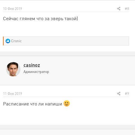
10 Фев 2019
#8
Сейчас глянем что за зверь такой)
Р
Cronic
е
а
к
ц
и
casinoz
и
Администратор
:
11 Фев 2019
#9
Расписание что ли напиши