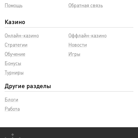
Помощь
Обратная связь
Казино
Онлайн-казино
Оффлайн-казино
Стратегии
Новости
Обучение
Игры
Бонусы
Турниры
Другие разделы
Блоги
Работа