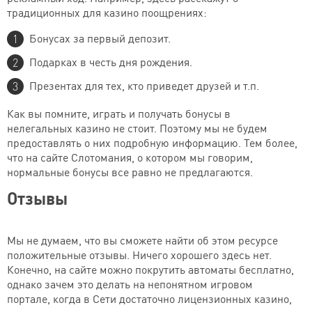
традиционных для казино поощрениях:
Бонусах за первый депозит.
Подарках в честь дня рождения.
Презентах для тех, кто приведет друзей и т.п.
Как вы помните, играть и получать бонусы в
нелегальных казино не стоит. Поэтому мы не будем
предоставлять о них подробную информацию. Тем более,
что на сайте Слотомания, о котором мы говорим,
нормальные бонусы все равно не предлагаются.
Отзывы
Мы не думаем, что вы сможете найти об этом ресурсе
положительные отзывы. Ничего хорошего здесь нет.
Конечно, на сайте можно покрутить автоматы бесплатно,
однако зачем это делать на непонятном игровом
портале, когда в Сети достаточно лицензионных казино,