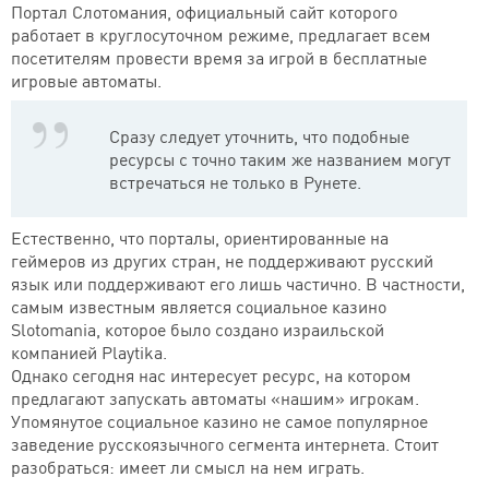
Портал Слотомания, официальный сайт которого
работает в круглосуточном режиме, предлагает всем
посетителям провести время за игрой в бесплатные
игровые автоматы.
Сразу следует уточнить, что подобные
ресурсы с точно таким же названием могут
встречаться не только в Рунете.
Естественно, что порталы, ориентированные на
геймеров из других стран, не поддерживают русский
язык или поддерживают его лишь частично. В частности,
самым известным является социальное казино
Slotomania, которое было создано израильской
компанией Playtika.
Однако сегодня нас интересует ресурс, на котором
предлагают запускать автоматы «нашим» игрокам.
Упомянутое социальное казино не самое популярное
заведение русскоязычного сегмента интернета. Стоит
разобраться: имеет ли смысл на нем играть.