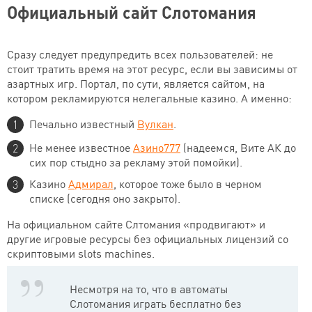
Официальный сайт Слотомания
Сразу следует предупредить всех пользователей: не
стоит тратить время на этот ресурс, если вы зависимы от
азартных игр. Портал, по сути, является сайтом, на
котором рекламируются нелегальные казино. А именно:
Печально известный
Вулкан
.
Не менее известное
Азино777
(надеемся, Вите АК до
сих пор стыдно за рекламу этой помойки).
Казино
Адмирал
, которое тоже было в черном
списке (сегодня оно закрыто).
На официальном сайте Слтомания «продвигают» и
другие игровые ресурсы без официальных лицензий со
скриптовыми slots machines.
Несмотря на то, что в автоматы
Слотомания играть бесплатно без