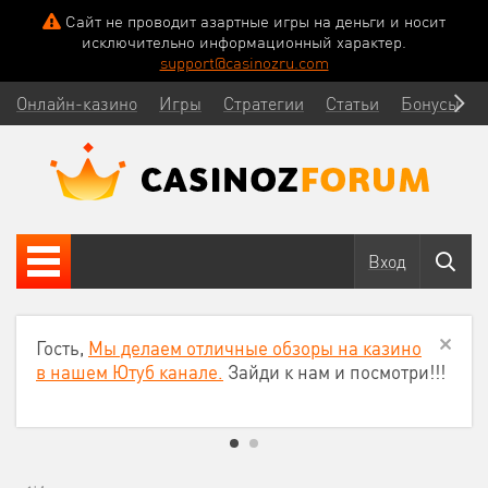
Сайт не проводит азартные игры на деньги и носит
исключительно информационный характер.
support@casinozru.com
Онлайн-казино
Игры
Стратегии
Статьи
Бонусы
Вход
Гость,
Мы делаем отличные обзоры на казино
в нашем Ютуб канале.
Зайди к нам и посмотри!!!