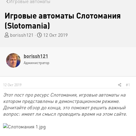
Игровые автоматы
Игровые автоматы Слотомания
(Slotomania)
А
Д
borissh121
12 Окт 2019
в
а
т
т
о
а
borissh121
р
н
Администратор
т
а
е
ч
м
а
ы
л
12 Окт 2019
#1
а
Этот пост про ресурс Слотомания, игровые автоматы на
котором представлены в демонстрационном режиме.
Дочитайте обзор до конца, это поможет решить важный
вопрос: имеет ли смысл проводить время на этом сайте.