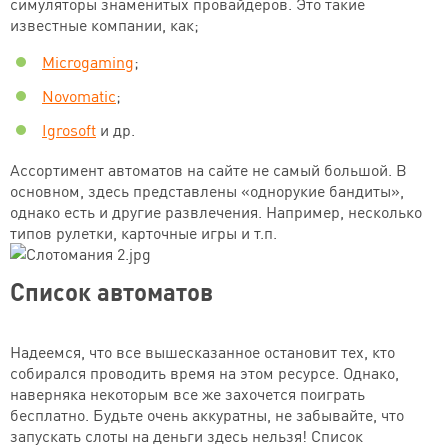
симуляторы знаменитых провайдеров. Это такие
известные компании, как;
Microgaming
;
Novomatic
;
Igrosoft
и др.
Ассортимент автоматов на сайте не самый большой. В
основном, здесь представлены «однорукие бандиты»,
однако есть и другие развлечения. Например, несколько
типов рулетки, карточные игры и т.п.
Список автоматов
Надеемся, что все вышесказанное остановит тех, кто
собирался проводить время на этом ресурсе. Однако,
наверняка некоторым все же захочется поиграть
бесплатно. Будьте очень аккуратны, не забывайте, что
запускать слоты на деньги здесь нельзя! Список