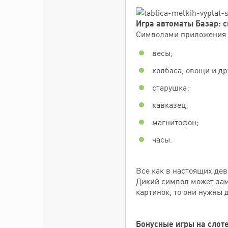
Игра автоматы Базар: 
Символами приложения 
весы;
колбаса, овощи и др
старушка;
кавказец;
магнитофон;
часы.
Все как в настоящих дев
Дикий символ может зам
картинок, то они нужны 
Бонусные игры на слот