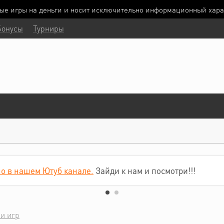
ные игры на деньги и носит исключительно информационный хара
Бонусы
Турниры
о в нашем Ютуб канале.
Зайди к нам и посмотри!!!
и игр