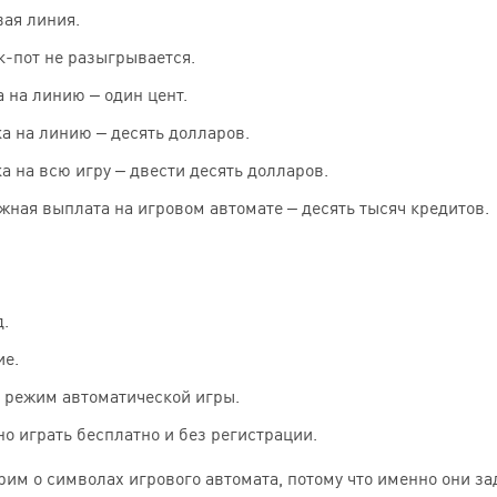
вая линия.
-пот не разыгрывается.
 на линию – один цент.
а на линию – десять долларов.
 на всю игру – двести десять долларов.
ная выплата на игровом автомате – десять тысяч кредитов.
д.
ие.
 режим автоматической игры.
о играть бесплатно и без регистрации.
им о символах игрового автомата, потому что именно они за