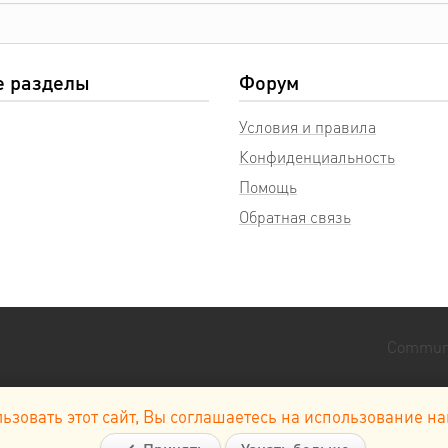
е разделы
Форум
Условия и правила
Конфиденциальность
Помощь
Обратная связь
Communi
ьзовать этот сайт, Вы соглашаетесь на использование н