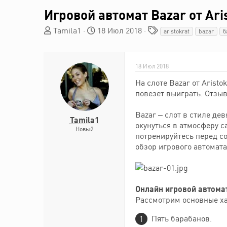
Игровой автомат Bazar от Ari
А
Д
Т
Tamila1
18 Июл 2018
aristokrat
bazar
б
в
а
е
т
т
г
о
а
и
18 Июл 2018
р
н
т
а
На слоте Bazar от Arist
е
ч
повезет выиграть. Отзыв
м
а
ы
л
Bazar – слот в стиле де
Tamila1
а
окунуться в атмосферу с
Новый
потренируйтесь перед с
обзор игрового автомата
Онлайн игровой автомат
Рассмотрим основные ха
Пять барабанов.