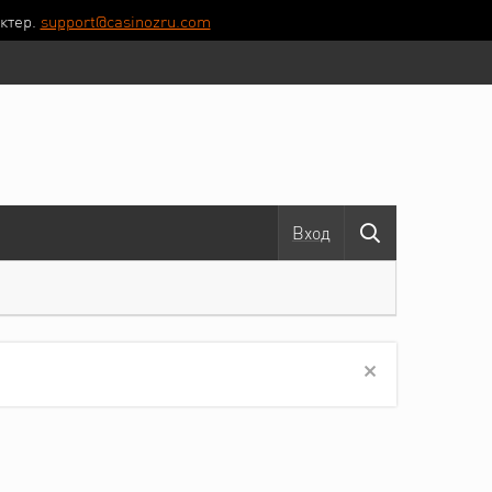
ктер.
support@casinozru.com
Вход
Еженеде