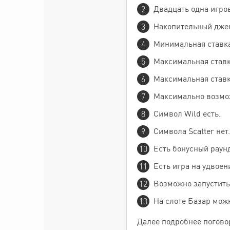
Двадцать одна игро
Накопительный джек
Минимальная ставка
Максимальная ставк
Максимальная ставка
Максимально возмож
Символ Wild есть.
Символа Scatter нет.
Есть бонусный раун
Есть игра на удвоен
Возможно запустить
На слоте Базар можн
Далее подробнее поговор