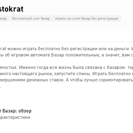
stokrat
азар
бесплатный слот базар
играть на слоте базар без регистрации
okrat можно играть бесплатно без регистрации или на деньги.
ы об игровом автомате Базар положительные, а значит, вам с
вяностых. Именно тогда вся жизнь была связана с базаром: то
амого настоящего рынка, запустите спины. Играть бесплатно н
овершением денежных ставок. А чтобы лучше сориентироватьс
.
 Базар: обзор
рактеристики: