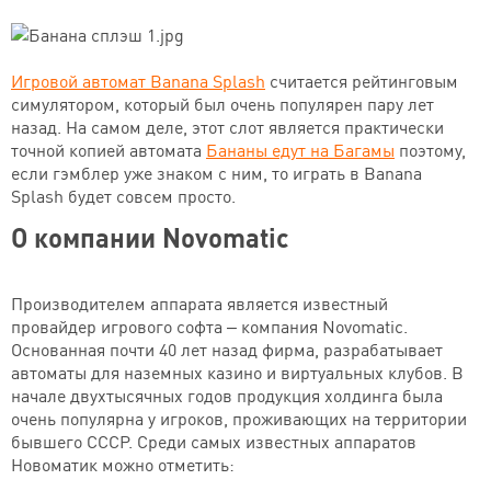
Игровой автомат Banana Splash
считается рейтинговым
симулятором, который был очень популярен пару лет
назад. На самом деле, этот слот является практически
точной копией автомата
Бананы едут на Багамы
поэтому,
если гэмблер уже знаком с ним, то играть в Banana
Splash будет совсем просто.
О компании Novomatic
Производителем аппарата является известный
провайдер игрового софта – компания Novomatic.
Основанная почти 40 лет назад фирма, разрабатывает
автоматы для наземных казино и виртуальных клубов. В
начале двухтысячных годов продукция холдинга была
очень популярна у игроков, проживающих на территории
бывшего СССР. Среди самых известных аппаратов
Новоматик можно отметить: