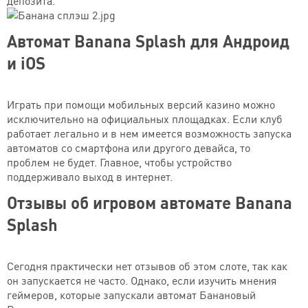
депозита.
Автомат Banana Splash для Андроид
и iOS
Играть при помощи мобильных версий казино можно
исключительно на официальных площадках. Если клуб
работает легально и в нем имеется возможность запуска
автоматов со смартфона или другого девайса, то
проблем не будет. Главное, чтобы устройство
поддерживало выход в интернет.
Отзывы об игровом автомате Banana
Splash
Сегодня практически нет отзывов об этом слоте, так как
он запускается не часто. Однако, если изучить мнения
геймеров, которые запускали автомат Банановый