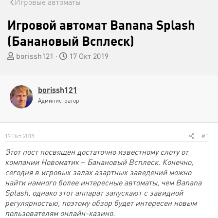
Игровые автоматы
Игровой автомат Banana Splash
(Банановый Всплеск)
А
Д
borissh121
17 Окт 2019
в
а
т
т
о
а
borissh121
р
н
Администратор
т
а
е
ч
м
а
ы
л
17 Окт 2019
#1
а
Этот пост посвящен достаточно известному слоту от
компании Новоматик – Банановый Всплеск. Конечно,
сегодня в игровых залах азартных заведений можно
найти намного более интересные автоматы, чем Banana
Splash, однако этот аппарат запускают с завидной
регулярностью, поэтому обзор будет интересен новым
пользователям онлайн-казино.