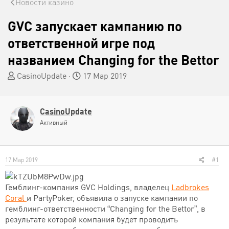
Новости казино
GVC запускает кампанию по
ответственной игре под
названием Changing for the Bettor
А
Д
CasinoUpdate
17 Мар 2019
в
а
т
т
о
а
CasinoUpdate
р
н
Активный
т
а
е
ч
м
а
ы
л
17 Мар 2019
#1
а
Гемблинг-компания GVC Holdings, владелец
Ladbrokes
Coral
и PartyPoker, объявила о запуске кампании по
гемблинг-ответственности “Changing for the Bettor”, в
результате которой компания будет проводить