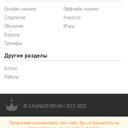
Онлайн-казино
Оффлайн-казино
Стратегии
Новости
Обучение
Игры
Бонусы
Турниры
Другие разделы
Блоги
Работа
© CASINOZFORUM | 2017-2022
Продолжая использовать этот сайт, Вы соглашаетесь на