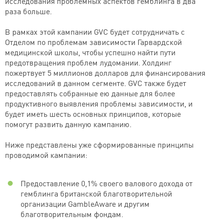
исследования проблемных аспектов гемблинга в два
раза больше.
В рамках этой кампании GVC будет сотрудничать с
Отделом по проблемам зависимости Гарвардской
медицинской школы, чтобы успешно найти пути
предотвращения проблем лудомании. Холдинг
пожертвует 5 миллионов долларов для финансирования
исследований в данном сегменте. GVC также будет
предоставлять собранные ею данные для более
продуктивного выявления проблемы зависимости, и
будет иметь шесть основных принципов, которые
помогут развить данную кампанию.
Ниже представлены уже сформированные принципы
проводимой кампании:
Предоставление 0,1% своего валового дохода от
гемблинга британской благотворительной
организации GambleAware и другим
благотворительным фондам.