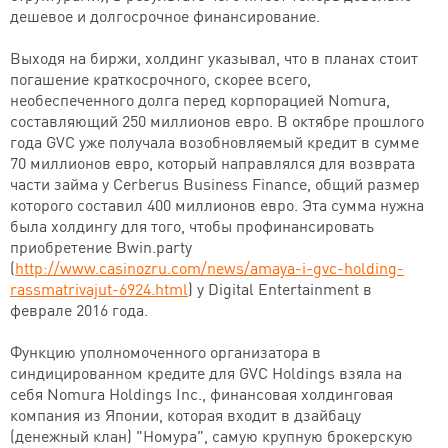
дешевое и долгосрочное финансирование.
Выходя на биржи, холдинг указывал, что в планах стоит
погашение краткосрочного, скорее всего,
необеспеченного долга перед корпорацией Nomura,
составляющий 250 миллионов евро. В октябре прошлого
года GVC уже получала возобновляемый кредит в сумме
70 миллионов евро, который направлялся для возврата
части займа у Cerberus Business Finance, общий размер
которого составил 400 миллионов евро. Эта сумма нужна
была холдингу для того, чтобы профинансировать
приобретение Bwin.party
(
http://www.casinozru.com/news/amaya-i-gvc-holding-
rassmatrivajut-6924.html
) у Digital Entertainment в
феврале 2016 года.
Функцию уполномоченного организатора в
синдицированном кредите для GVC Holdings взяла на
себя Nomura Holdings Inc., финансовая холдинговая
компания из Японии, которая входит в дзайбацу
(денежный клан) "Номура", самую крупную брокерскую