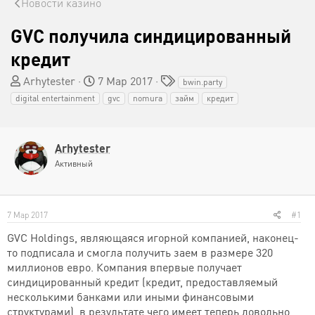
Новости казино
GVC получила синдицированный
кредит
А
Д
Т
Arhytester
7 Мар 2017
bwin.party
в
а
е
digital entertainment
gvc
nomura
займ
кредит
т
т
г
о
а
и
р
н
Arhytester
т
а
е
ч
Активный
м
а
ы
л
а
7 Мар 2017
#1
GVC Holdings, являющаяся игорной компанией, наконец-
то подписала и смогла получить заем в размере 320
миллионов евро. Компания впервые получает
синдицированный кредит (кредит, предоставляемый
несколькими банками или иными финансовыми
структурами), в результате чего имеет теперь довольно