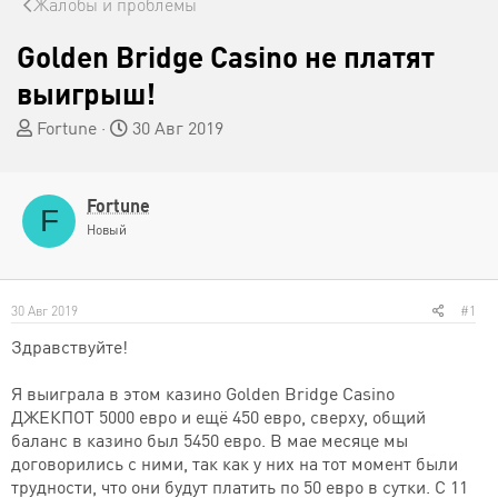
Жалобы и проблемы
Golden Bridge Casino не платят
выигрыш!
А
Д
Fortune
30 Авг 2019
в
а
т
т
о
а
Fortune
р
F
н
Новый
т
а
е
ч
м
а
ы
л
30 Авг 2019
#1
а
Здравствуйте!
Я выиграла в этом казино Golden Bridge Casino
ДЖЕКПОТ 5000 евро и ещё 450 евро, сверху, общий
баланс в казино был 5450 евро. В мае месяце мы
договорились с ними, так как у них на тот момент были
трудности, что они будут платить по 50 евро в сутки. С 11