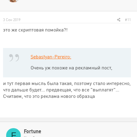
3 Сен 2019
#11
это же скриптовая помойка?!
Sebastyan-Pereiro:
Очень уж похоже на рекламный пост,
и тут первая мысль была такая, поэтому стало интересно,
что дальше будет... предвещая, что все "выплатят"...
Считаем, что это реклама нового образца
Fortune
F