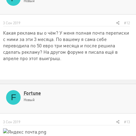
Новый
3 Сен 2019
#12
Какая реклама вы о чём? У меня полная почта переписки
с ними за эти 3 месяца. По вашему я сама себе
переводила по 50 евро три месяца и после решила
сделать рекламу? На другом форуме я писала ещё в
апреле про этот выигрыш.
Fortune
F
Новый
3 Сен 2019
#13