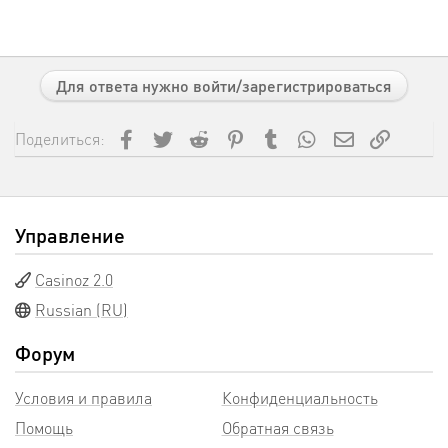
Для ответа нужно войти/зарегистрироваться
Facebook
Twitter
Reddit
Pinterest
Tumblr
WhatsApp
Электронная
Ссылка
Поделиться:
Управление
Casinoz 2.0
Russian (RU)
Форум
Условия и правила
Конфиденциальность
Помощь
Обратная связь