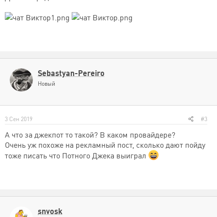
Sebastyan-Pereiro
Новый
3 Сен 2019
#3
А что за джекпот то такой? В каком провайдере?
Очень уж похоже на рекламный пост, сколько дают пойду
тоже писать что Потного Джека выиграл
snvosk