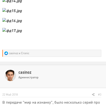
Р
casinoz
и
Cronic
е
а
к
ц
и
casinoz
и
Администратор
:
22 Май 2018
#3
В передаче "мир на изнанку", было несколько серий про