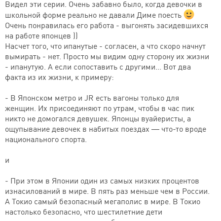
Видел эти серии. Очень забавно было, когда девочки в
школьной форме реально не давали Диме поесть
Очень понравилась его работа - выгонять засидевшихся
на работе японцев ))
Насчет того, что ипанутые - согласен, а что скоро начнут
вымирать - нет. Просто мы видим одну сторону их жизни
- ипанутую. А если сопоставить с другими... Вот два
факта из их жизни, к примеру:
- В Японском метро и JR есть вагоны только для
женщин. Их присоединяют по утрам, чтобы в час пик
никто не домогался девушек. Японцы вуайеристы, а
ощупывание девочек в набитых поездах — что-то вроде
национального спорта.
и
- При этом в Японии один из самых низких процентов
изнасилований в мире. В пять раз меньше чем в России.
А Токио самый безопасный мегаполис в мире. В Токио
настолько безопасно, что шестилетние дети