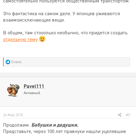
самостоятельно пользуются общественным транспортом.
Это фантастика на самом деле. У японцев уживаются
взаимоисключающие вещи.
В общем, там стооолько необычно, что придется создать
отдельную тему
Р
Cronic
е
а
к
ц
и
Pavel111
и
Активный
:
24 Май 2018
#5
Продолжим.
Бабушки и дедушки.
Представьте, через 100 лет правнуки нашли уцелевшие