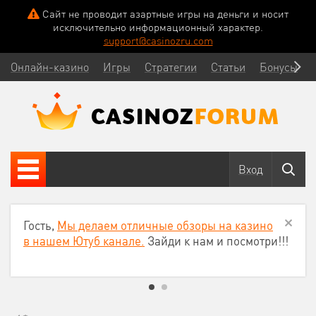
Сайт не проводит азартные игры на деньги и носит
исключительно информационный характер.
support@casinozru.com
Онлайн-казино
Игры
Стратегии
Статьи
Бонусы
Вход
Гость,
Мы делаем отличные обзоры на казино
в нашем Ютуб канале.
Зайди к нам и посмотри!!!