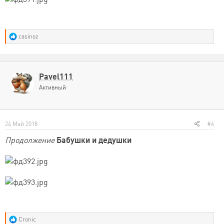
Р
casinoz
е
а
к
ц
и
Pavel111
и
Активный
:
24 Май 2018
#6
Продолжение
Бабушки и дедушки
Р
Cronic