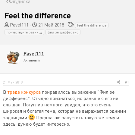
Флудилка
Feel the difference
А
Д
Т
Pavel111
21 Май 2018
feel the difference
в
а
е
почувствуйте разницу
фил зе дифференс
т
т
г
о
а
и
р
н
Pavel111
т
а
е
ч
Активный
м
а
ы
л
а
21 Май 2018
#1
В
треде конкурса
понравилось выражение "Фил зе
дифференс". Стыдно признаться, но раньше я его не
слышал. Погуглив немного, увидел, что это очень
широкая и богатая тема, которая не выражается одними
задницами
Предлагаю запустить такую же тему и
здесь, думаю будет интересно.