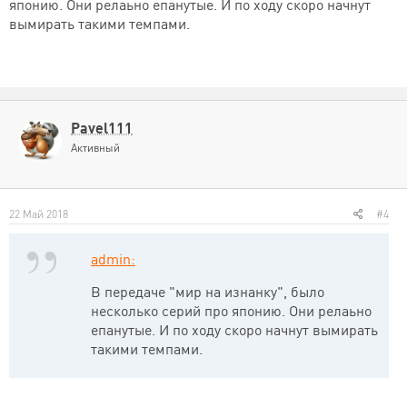
японию. Они релаьно епанутые. И по ходу скоро начнут
вымирать такими темпами.
Pavel111
Активный
22 Май 2018
#4
admin:
В передаче "мир на изнанку", было
несколько серий про японию. Они релаьно
епанутые. И по ходу скоро начнут вымирать
такими темпами.