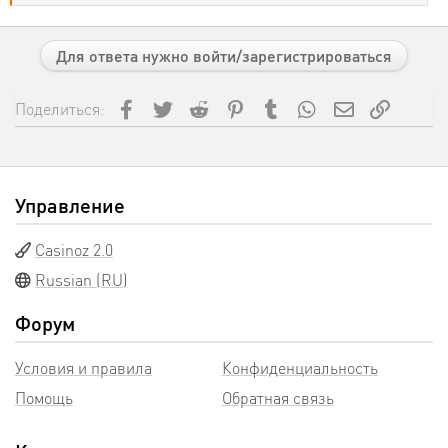
е
а
к
ц
Для ответа нужно войти/зарегистрироваться
и
и
:
Facebook
Twitter
Reddit
Pinterest
Tumblr
WhatsApp
Электронная
Ссылка
Поделиться:
Управление
Casinoz 2.0
Russian (RU)
Форум
Условия и правила
Конфиденциальность
Помощь
Обратная связь