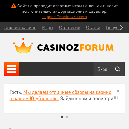
Сайт не проводит азартные игры на деньги и носит
исключительно информационный характер.
support@casinozru.com
Онлайн-казино
Игры
Стратегии
Статьи
Бонусы
Вход
Гость,
Мы делаем отличные обзоры на казино
в нашем Ютуб канале.
Зайди к нам и посмотри!!!