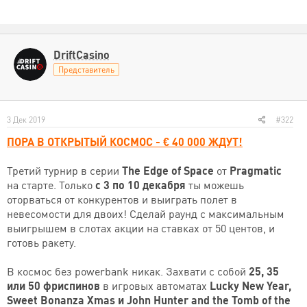
DriftCasino
Представитель
3 Дек 2019
#322
ПОРА В ОТКРЫТЫЙ КОСМОС - € 40 000 ЖДУТ!
Третий турнир в серии
The Edge of Space
от
Pragmatic
на старте. Только
с 3 по 10 декабря
ты можешь
оторваться от конкурентов и выиграть полет в
невесомости для двоих! Сделай раунд с максимальным
выигрышем в слотах акции на ставках от 50 центов, и
готовь ракету.
В космос без powerbank никак. Захвати с собой
25, 35
или 50 фриспинов
в игровых автоматах
Lucky New Year,
Sweet Bonanza Xmas и John Hunter and the Tomb of the