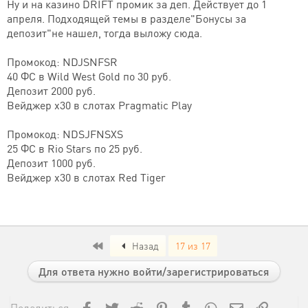
Ну и на казино DRIFT промик за деп. Действует до 1
апреля. Подходящей темы в разделе"Бонусы за
депозит"не нашел, тогда выложу сюда.
Промокод: NDJSNFSR
40 ФС в Wild West Gold по 30 руб.
Депозит 2000 руб.
Вейджер х30 в слотах Pragmatic Play
Промокод: NDSJFNSXS
25 ФС в Rio Stars по 25 руб.
Депозит 1000 руб.
Вейджер х30 в слотах Red Tiger
Первый
Назад
17 из 17
Для ответа нужно войти/зарегистрироваться
Facebook
Twitter
Reddit
Pinterest
Tumblr
WhatsApp
Электронная
Ссылка
Поделиться: