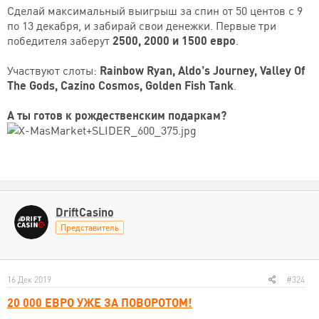
Сделай максимальный выигрыш за спин от 50 центов с 9
по 13 декабря, и забирай свои денежки. Первые три
победителя заберут
2500, 2000 и 1500 евро
.
Участвуют слоты:
Rainbow Ryan, Aldo’s Journey, Valley Of
The Gods, Cazino Cosmos, Golden Fish Tank
.
А ты готов к рождественским подаркам?
DriftCasino
Представитель
16 Дек 2019
#324
20 000 ЕВРО УЖЕ ЗА ПОВОРОТОМ!