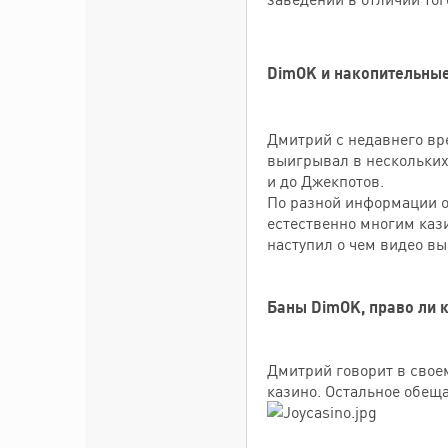
DimOK и накопительны
Дмитрий с недавнего вре
выигрывал в нескольких 
и до Джекпотов.
По разной информации он
естественно многим кази
наступил о чем видео в
Баны DimOK, право ли 
Дмитрий говорит в своем
казино. Остальное обещ