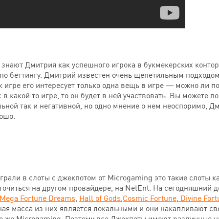
знают Дмитрия как успешного игрока в букмекерских контора
 по беттингу. Дмитрий известен очень щепетильным подходо
 игре его интересует только одна вещь в игре — можно ли по
 в какой то игре, то он будет в ней участвовать. Вы можете 
льной так и негативной, но одно мнение о нем неоспоримо, 
рошо.
грали в слоты с джекпотом от Microgaming это такие слоты к
очиться на другом провайдере, на NetEnt. На сегодняшний д
Mega Fortune Dreams
,
Hall of Gods
,
Cosmic Fortune
,
Divine Fort
ная масса из них является локальными и они накапливают св
го же Microgaming. Поэтому все Джекпоты имеют различные 