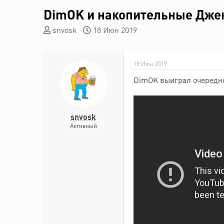
DimOK и накопительные Джек
А
Д
snvosk
18 Июн 2019
в
а
т
т
о
а
18 Июн 2019
р
н
т
а
DimOK выиграл очеред
е
ч
м
а
ы
л
snvosk
а
Активный