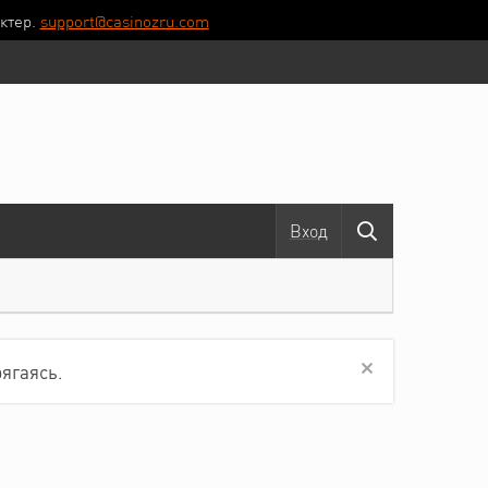
ктер.
support@casinozru.com
Вход
рягаясь.
Гость,
Мы