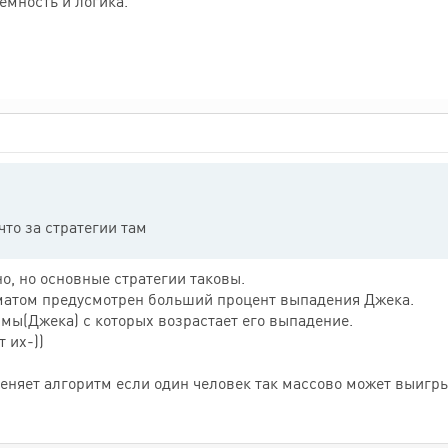
емность и логика.
что за стратегии там
но, но основные стратегии таковы.
оматом предусмотрен больший процент выпадения Джека.
мы(Джека) с которых возрастает его выпадение.
 их-))
меняет алгоритм если один человек так массово может выигр