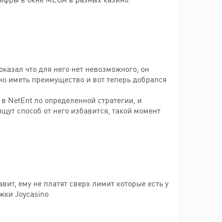
казал что для него нет невозможного, он
но иметь преимущество и вот теперь добрался
в NetEnt по определенной стратегии, и
ищут способ от него избавится, такой момент
ит, ему не платят сверх лимит которые есть у
жки Joycasino