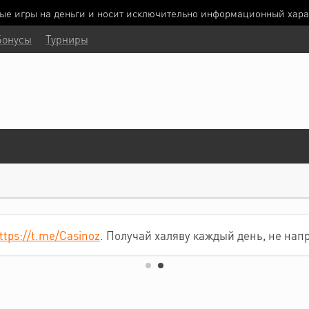
ные игры на деньги и носит исключительно информационный хара
Бонусы
Турниры
ttps://t.me/Casinoz
. Получай халяву каждый день, не нап