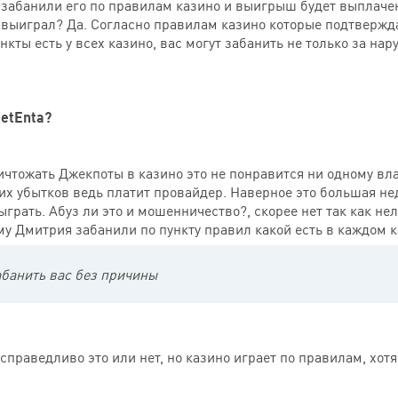
о забанили его по правилам казино и выигрыш будет выплаче
н выиграл? Да. Согласно правилам казино которые подтвержд
кты есть у всех казино, вас могут забанить не только за нар
NetEnta?
ичтожать Джекпоты в казино это не понравится ни одному вл
их убытков ведь платит провайдер. Наверное это большая не
ыграть. Абуз ли это и мошенничество?, скорее нет так как не
у Дмитрия забанили по пункту правил какой есть в каждом к
банить вас без причины
раведливо это или нет, но казино играет по правилам, хотя о