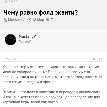
Покер
Чему равно фолд эквити?
А
Д
MustangV
18 Мар 2017
в
а
т
т
о
а
MustangV
р
н
Активный
т
а
е
ч
м
а
ы
л
18 Мар 2017
#1
а
Каков размер моего куска пирога, который никто кроме
меня не собирается есть? Вот такой вопрос у меня
возник, когда я пытался понять, что такое фолд эквити. И
вот к каким выводам я пришел…
Эквити — это доля в капитале в переводе с английского.
И как мне кажется вполне подходящее определение для
карточной игры такой как покер.