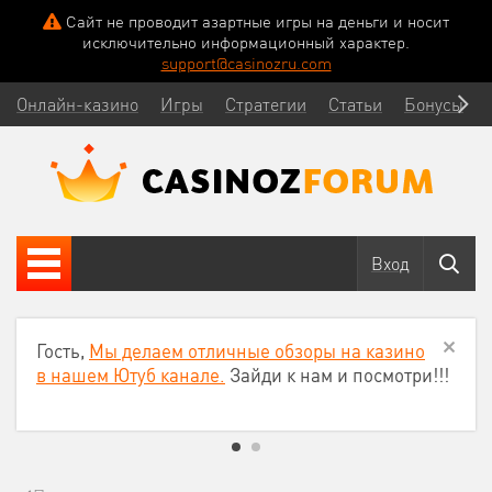
Сайт не проводит азартные игры на деньги и носит
исключительно информационный характер.
support@casinozru.com
Онлайн-казино
Игры
Стратегии
Статьи
Бонусы
Вход
Гость,
Мы делаем отличные обзоры на казино
в нашем Ютуб канале.
Зайди к нам и посмотри!!!