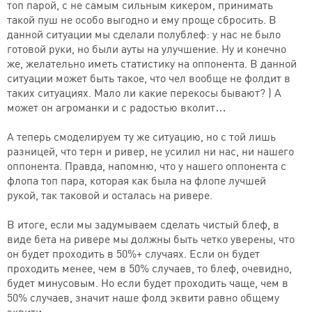
топ парой, с не самым сильным кикером, принимать
такой пуш не особо выгодно и ему проще сбросить. В
данной ситуации мы сделали полублеф: у нас не было
готовой руки, но были ауты на улучшение. Ну и конечно
же, желательно иметь статистику на оппонента. В данной
ситуации может быть такое, что чел вообще не фолдит в
таких ситуациях. Мало ли какие перекосы бывают? ) А
может он агроманки и с радостью вколит…
А теперь смоделируем ту же ситуацию, но с той лишь
разницей, что терн и ривер, не усилил ни нас, ни нашего
оппонента. Правда, напомню, что у нашего оппонента с
флопа топ пара, которая как была на флопе лучшей
рукой, так таковой и осталась на ривере.
В итоге, если мы задумываем сделать чистый блеф, в
виде бета на ривере мы должны быть четко уверены, что
он будет проходить в 50%+ случаях. Если он будет
проходить менее, чем в 50% случаев, то блеф, очевидно,
будет минусовым. Но если будет проходить чаще, чем в
50% случаев, значит наше фолд эквити равно общему
эквити.