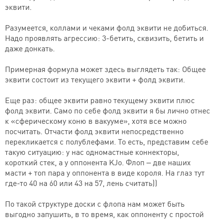
эквити.
Разумеется, коллами и чеками фолд эквити не добиться.
Надо проявлять агрессию: 3-бетить, сквизить, бетить и
даже донкать.
Примерная формула может здесь выглядеть так: Общее
эквити состоит из текущего эквити + фолд эквити.
Еще раз: общее эквити равно текущему эквити плюс
фолд эквити. Само по себе фолд эквити я бы лично отнес
к «сферическому коню в вакууме», хотя все можно
посчитать. Отчасти фолд эквити непосредственно
перекликается с полублефами. То есть, представим себе
такую ситуацию: у нас одномастные коннекторы,
короткий стек, а у оппонента KJo. Флоп – две наших
масти + топ пара у оппонента в виде короля. На глаз тут
где-то 40 на 60 или 43 на 57, лень считать))
По такой структуре доски с флопа нам может быть
выгодно запушить, в то время, как оппоненту с простой