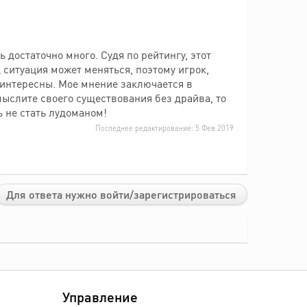
сь достаточно много. Судя по рейтингу, этот
 ситуация может меняться, поэтому игрок,
 интересны. Мое мнение заключается в
ыслите своего существования без драйва, то
 не стать лудоманом!
Последнее редактирование:
5 Фев 2019
Для ответа нужно войти/зарегистрироваться
Управление