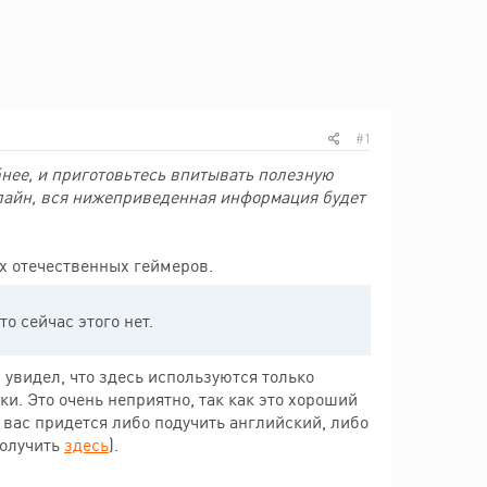
#1
бнее, и приготовьтесь впитывать полезную
нлайн, вся нижеприведенная информация будет
х отечественных геймеров.
о сейчас этого нет.
я увидел, что здесь используются только
и. Это очень неприятно, так как это хороший
 вас придется либо подучить английский, либо
получить
здесь
).