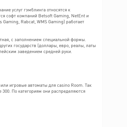
ание услуг гэмблинга относятся к
я софт компаний Betsoft Gaming, NetEnt и
is Gaming, Rabcat, WMS Gaming) работает
ртная, с заполнением специальной формы.
ругих государств (доллары, евро, реалы, латы
ропейским заведением средней руки.
или игровые автоматы для casino Room. Так
е 300. По категориям они распределяются