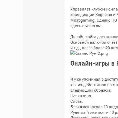
Управляет клубом компан
юрисдикции Кюрасао и Ма
Microgaming. Однако ПО 
здесь с успехом.
Дизайн сайта достаточно
Основной валютой счета 
и т.д., всего более 20 
Онлайн-игры в 
Я уже упоминал о доста
как их действительно мн
следующим образом:
live казино.
Слоты.
Блэкджек (около 10 видо
Рулетка (тоже почти 10 
Джекпоты (автоматы с п