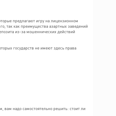
которые предлагают игру на лицензионном
лго, так как преимущества азартных заведений
 депозита из-за мошеннических действий
оторых государств не имеют здесь права
м, вам надо самостоятельно решить: стоит ли