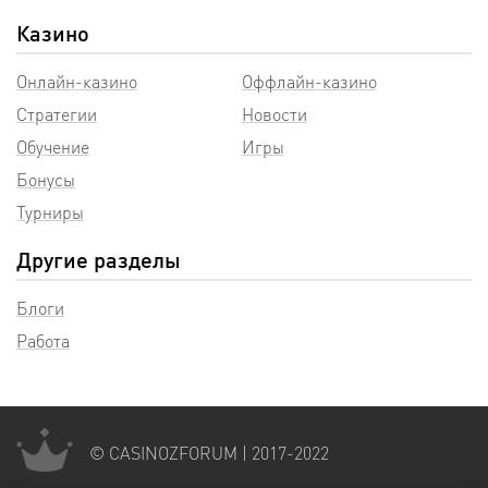
Казино
Онлайн-казино
Оффлайн-казино
Стратегии
Новости
Обучение
Игры
Бонусы
Турниры
Другие разделы
Блоги
Работа
© CASINOZFORUM | 2017-2022