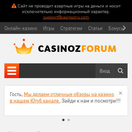
Сайт не проводит азартные игры на деньги и носит
исключительно информационный характер.
support@casinozru.com
Онлайн-казино
Игры
Стратегии
Статьи
Бонусы
Вход
Гость,
Мы делаем отличные обзоры на казино
в нашем Ютуб канале.
Зайди к нам и посмотри!!!