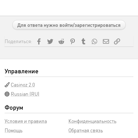
Для ответа нужно войти/зарегистрироваться
Facebook
Twitter
Reddit
Pinterest
Tumblr
WhatsApp
Электронная
Ссылка
Поделиться:
Управление
Casinoz 2.0
Russian (RU)
Форум
Условия и правила
Конфиденциальность
Помощь
Обратная связь