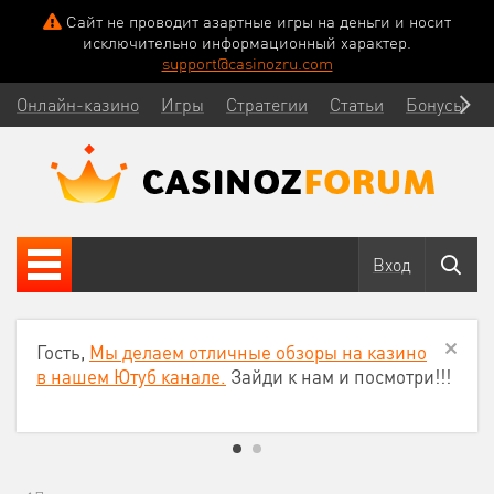
Сайт не проводит азартные игры на деньги и носит
исключительно информационный характер.
support@casinozru.com
Онлайн-казино
Игры
Стратегии
Статьи
Бонусы
Вход
Гость,
Мы делаем отличные обзоры на казино
в нашем Ютуб канале.
Зайди к нам и посмотри!!!