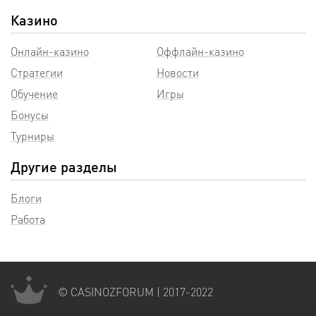
Казино
Онлайн-казино
Оффлайн-казино
Стратегии
Новости
Обучение
Игры
Бонусы
Турниры
Другие разделы
Блоги
Работа
© CASINOZFORUM | 2017-2022