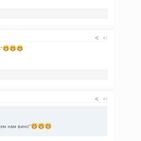
#2
о"
#3
ачем нам вино"