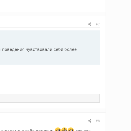
#7
 поведения чувствовали себя более
#8
 они сами к тебе приедут..
-так как