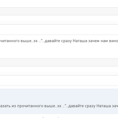
рочитанного выше..эх .."..давайте сразу Наташа зачем нам вин
сказать из прочитанного выше..эх .."..давайте сразу Наташа з