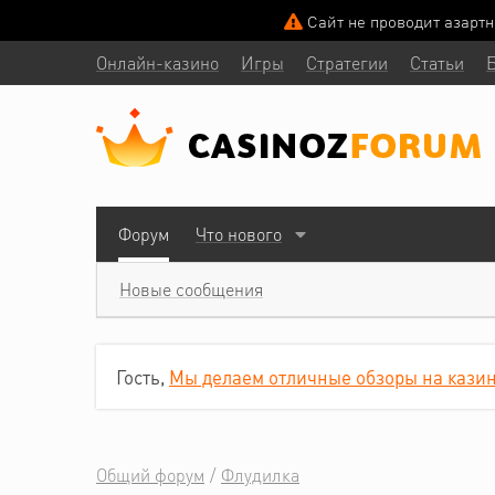
Сайт не проводит азарт
Онлайн-казино
Игры
Стратегии
Статьи
Форум
Что нового
Новые сообщения
Гость,
Мы делаем отличные обзоры на казин
Общий форум
Флудилка