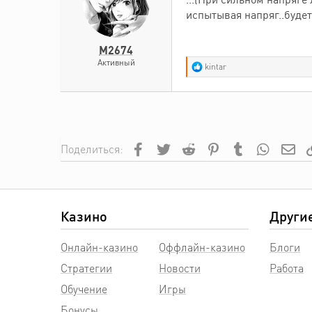
испытывая напряг..будет
M2674
Активный
Р
kintar
е
а
к
ц
и
и
:
Facebook
Twitter
Reddit
Pinterest
Tumblr
WhatsA
Эл
Поделиться:
Казино
Други
Онлайн-казино
Оффлайн-казино
Блоги
Стратегии
Новости
Работа
Обучение
Игры
Бонусы