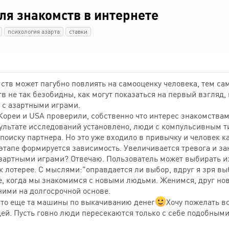
ля знакомств в интернете
психология азарта
ставки
ств может пагубно повлиять на самооценку человека, тем са
в не так безобидны, как могут показаться на первый взгляд,
 с азартными играми.
ореи и USA проверили, собственно что интерес знакомствам
зультате исследований установлено, люди с компульсивным 
 поиску партнера. Но это уже входило в привычку и человек
 этапе формируется зависимость. Увеличивается тревога и з
 азартными играми? Отвечаю. Пользователь может выбирать и
 лотерее. С мыслями:"оправдается ли выбор, вдруг я зря выб
ое, когда мы знакомимся с новыми людьми. Женимся, друг но
ними на долгосрочной основе.
это еще та машины по выкачиванию денег
Хочу пожелать в
ей. Пусть говно люди пересекаются только с себе подобным