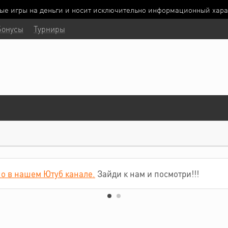
ные игры на деньги и носит исключительно информационный хара
Бонусы
Турниры
о в нашем Ютуб канале.
Зайди к нам и посмотри!!!