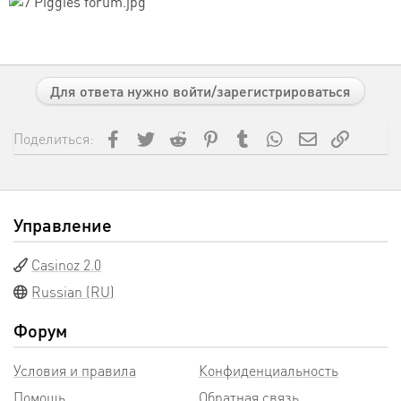
Для ответа нужно войти/зарегистрироваться
Facebook
Twitter
Reddit
Pinterest
Tumblr
WhatsApp
Электронная
Ссылка
Поделиться:
Управление
Casinoz 2.0
Russian (RU)
Форум
Условия и правила
Конфиденциальность
Помощь
Обратная связь