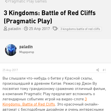
Pragmatic Play Games
3 Kingdoms: Battle of Red Cliffs
(Pragmatic Play)
А
Д
Т
paladin
25 Апр 2017
3 kingdoms battle of red cliffs
в
а
е
т
т
г
о
а
и
paladin
р
н
Модератор
т
а
е
ч
м
а
ы
л
25 Апр 2017
#1
а
Вы слышали что-нибудь о битве у Красной скалы,
произошедшей в древнем Китае. Режиссер Джон Ву
посвятил тому грандиозному сражению отличный фильм,
а компания Pragmatic Play предлагает вспомнить о
легендарных событиях игрой на видео-слоте
3
Kingdoms: Battle of Red Cliffs
. Это красочный онлайн-
автомат с бесподобным дизайном и очень интересными