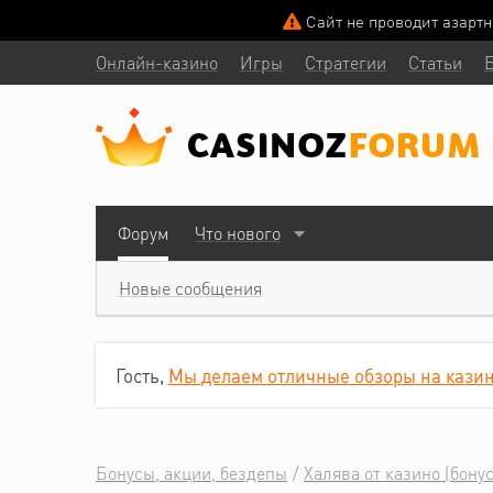
Сайт не проводит азарт
Онлайн-казино
Игры
Стратегии
Статьи
Форум
Что нового
Новые сообщения
Гость,
Мы делаем отличные обзоры на казин
Бонусы, акции, бездепы