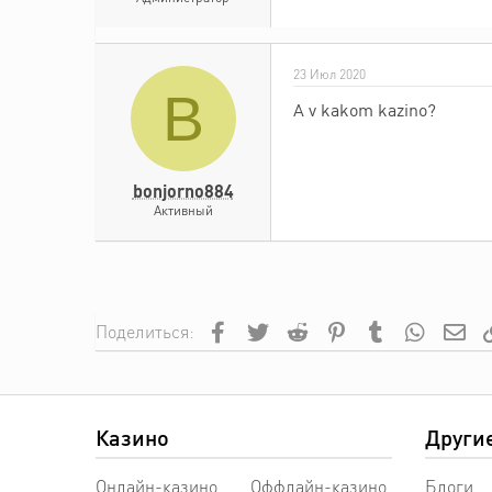
23 Июл 2020
B
A v kakom kazino?
bonjorno884
Активный
Facebook
Twitter
Reddit
Pinterest
Tumblr
WhatsA
Эл
Поделиться:
Казино
Други
Онлайн-казино
Оффлайн-казино
Блоги