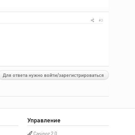
#3
Для ответа нужно войти/зарегистрироваться
Управление
Casinoz 2.0