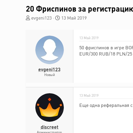
20 Фриспинов за регистраци
А
Д
evgeni123
13 Май 2019
в
а
т
т
о
а
13 Май 2019
р
н
т
а
50 фриспинов в игре BO
е
ч
EUR/300 RUB/18 PLN/25 
м
а
ы
л
evgeni123
а
Новый
13 Май 2019
Еще одна реферальная с
discreet
Администратор