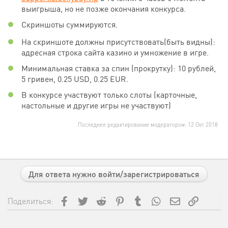
выигрыша, но не позже окончания конкурса.
Скриншоты суммируются.
На скриншоте должны присутствовать(быть видны):
адресная строка сайта казино и умножение в игре.
Минимальная ставка за спин (прокрутку): 10 рублей,
5 гривен, 0.25 USD, 0.25 EUR.
В конкурсе участвуют только слоты (карточные,
настольные и другие игры не участвуют)
Последнее редактирование модератором:
12 Окт 2018
Для ответа нужно войти/зарегистрироваться
Facebook
Twitter
Reddit
Pinterest
Tumblr
WhatsApp
Электронная
Ссылка
Поделиться: