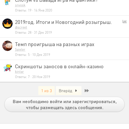
snvosk
Ответы
19
14 Янв 2020
2019год. Итоги и Новогодний розыгрыш.
п
discreet
р
Ответы
28
31 Дек 2019
о
Темп проигрыша на разных играх
с
Spieler
Ответы
5
10 Дек 2019
Скриншоты заносов в онлайн-казино
kintar
Ответы
7
20 Ноя 2019
Последняя
1 из 3
Вперёд
Вам необходимо войти или зарегистрироваться,
чтобы размещать здесь сообщения.