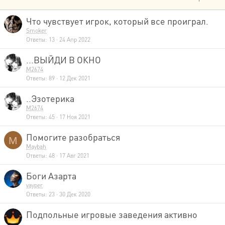
Что чувствует игрок, который все проиграл.
Smoker
Ответы
13
24 Апр 2022
...ВЫЙДИ В ОКНО
M2674
Ответы
89
12 Дек 2021
..Эзотерика
M2674
Ответы
45
17 Ноя 2021
Помогите разобраться
M
Maybah
Ответы
48
17 Авг 2021
Боги Азарта
vayper
Ответы
23
30 Дек 2020
Подпольные игровые заведения активно