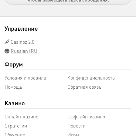
Управление
Casinoz 2.0
Russian (RU)
Форум
Условия и правила
Конфиденциальность
Помощь
Обратная связь
Казино
Онлайн-казино
Оффлайн-казино
Стратегии
Новости
Обучение
Игры