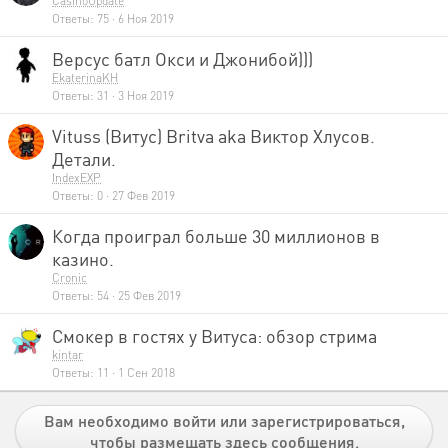
CasinoUpdate
Ответы
75
6 Ноя 2019
Версус батл Окси и Джонибой)))
EkaterinaKH
Ответы
31
3 Ноя 2019
Vituss (Витус) Britva aka Виктор Хлусов.
Детали.
IndexEXP
Ответы
0
27 Фев 2019
Когда проиграл больше 30 миллионов в
казино.
Cronic
Ответы
54
25 Фев 2019
Смокер в гостях у Витуса: обзор стрима
kintar
Ответы
11
1 Сен 2018
Вам необходимо войти или зарегистрироваться,
чтобы размещать здесь сообщения.