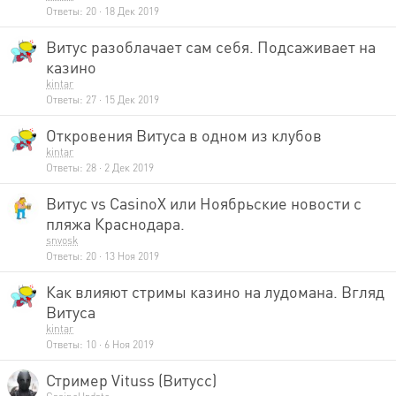
Ответы
20
18 Дек 2019
Витус разоблачает сам себя. Подсаживает на
казино
kintar
Ответы
27
15 Дек 2019
Откровения Витуса в одном из клубов
kintar
Ответы
28
2 Дек 2019
Витус vs CasinoX или Ноябрьские новости с
пляжа Краснодара.
snvosk
Ответы
20
13 Ноя 2019
Как влияют стримы казино на лудомана. Вгляд
Витуса
kintar
Ответы
10
6 Ноя 2019
Стример Vituss (Витусс)