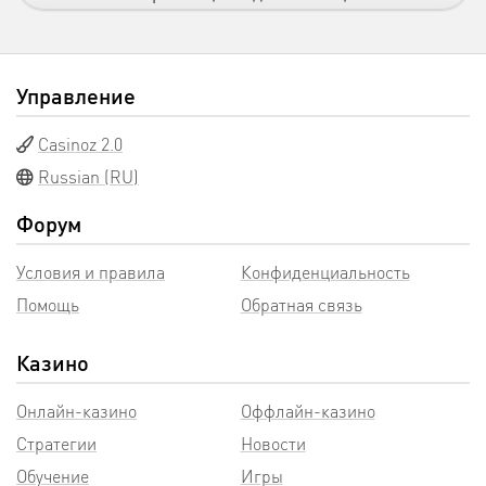
Управление
Casinoz 2.0
Russian (RU)
Форум
Условия и правила
Конфиденциальность
Помощь
Обратная связь
Казино
Онлайн-казино
Оффлайн-казино
Стратегии
Новости
Обучение
Игры