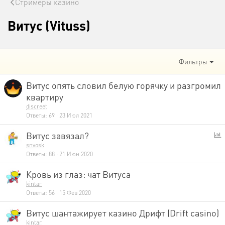
Стримеры казино
Витус (Vituss)
Фильтры
Витус опять словил белую горячку и разгромил
квартиру
discreet
Ответы
69
23 Июл 2021
Витус завязал?
п
snvosk
р
Ответы
88
21 Июн 2020
о
Кровь из глаз: чат Витуса
с
kintar
Ответы
56
15 Фев 2020
Витус шантажирует казино Дрифт (Drift casino)
kintar