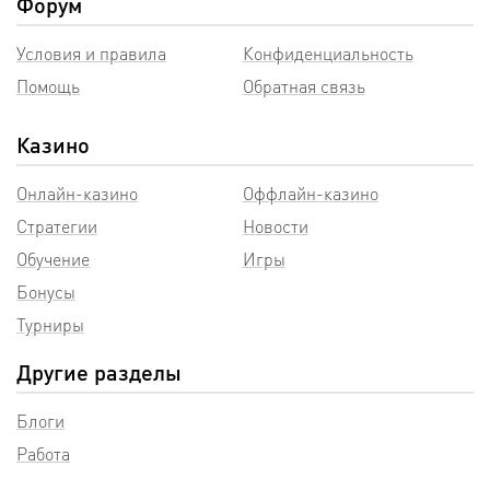
Форум
Условия и правила
Конфиденциальность
Помощь
Обратная связь
Казино
Онлайн-казино
Оффлайн-казино
Стратегии
Новости
Обучение
Игры
Бонусы
Турниры
Другие разделы
Блоги
Работа