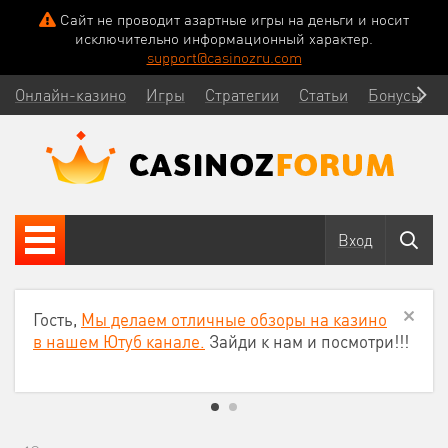
Сайт не проводит азартные игры на деньги и носит
исключительно информационный характер.
support@casinozru.com
Онлайн-казино
Игры
Стратегии
Статьи
Бонусы
Вход
Гость,
Мы делаем отличные обзоры на казино
в нашем Ютуб канале.
Зайди к нам и посмотри!!!