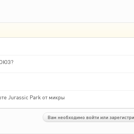
СОЮЗ?
оте Jurassic Park от микры
Вам необходимо войти или зарегистри