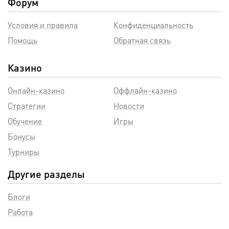
Форум
Условия и правила
Конфиденциальность
Помощь
Обратная связь
Казино
Онлайн-казино
Оффлайн-казино
Стратегии
Новости
Обучение
Игры
Бонусы
Турниры
Другие разделы
Блоги
Работа